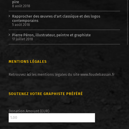
pire
8 août 2018
Rapprocher des œuvres d’art classique et des logos
contemporains
5 août 2018
Pierre Péron, illustrateur, peintre et graphiste
17 juillet 2018
MENTIONS LÉGALES
Retrouvez
ici
les mentions légales du site www.foudebassan.fr
SOUTENEZ VOTRE GRAPHISTE PRÉFÉRÉ
Donation Amount (EUR)