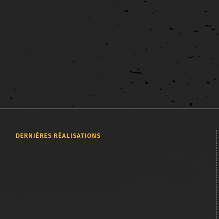
Graphisme
Logo
Signalétique
Nouveau logo pour le bar Ty-Plad de Penhors L'équipe de Ty-
Plad, le bar historique de la plage de Penhors dans le Finistère,
m'a [...]
DERNIÈRES RÉALISATIONS