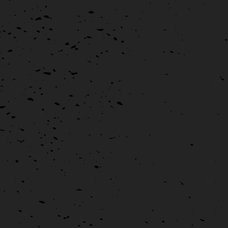
Totems signalétique Musée Hénaff
Graphisme
Hénaff
Signalétique
Totems signalétiques pour le musée Hénaff Hénaff m'a confié la
conception graphique des totems qui permettent la bonne
circulation du public vers le [...]