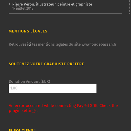
Pierre Péron, illustrateur, peintre et graphiste
17 juillet 2018
MENTIONS LÉGALES
Retrouvez
ici
les mentions légales du site www.foudebassan.fr
SOUTENEZ VOTRE GRAPHISTE PRÉFÉRÉ
Donation Amount (EUR)
An error occurred while connecting PayPal SDK. Check the
plugin settings.
JE SOUTIENS !