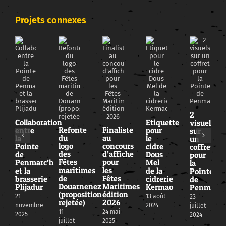
Projets connexes
2
Collaboration
Etiquette
visuels
Refonte
Finaliste
entre
pour
sur
du
au
la
le
un
logo
concours
Pointe
cidre
coffret
des
d’affiche
de
Dous
pour
Fêtes
pour
Penmarc’h
Mel
la
maritimes
les
et la
de la
Pointe
de
Fêtes
brasserie
cidrerie
de
Douarnenez
Maritimes
Plijadur
Kermao
Penmarc’
(proposition
édition
21
13 août
23
rejetée)
2026
novembre
2024
juillet
11
24 mai
2025
2024
juillet
2025