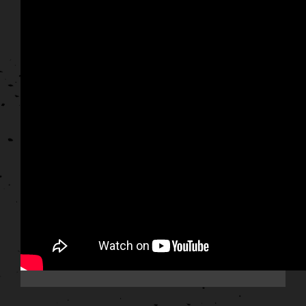
Retrouvez ici
sa page Facebook
et
sa chaîne Youtube.
Enjoy! 🙂