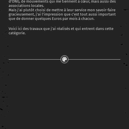
d’ONG, de mouvements qui me tiennent à cœur, mais aussi des
associations locales.
Mais j’ai plutôt choisi de mettre à leur service mon savoir-faire
gracieusement, j’ai l’impression que c’est tout aussi important
que de donner quelques Euros par mois à chacun.
Voici ici des travaux que j’ai réalisés et qui entrent dans cette
catégorie.
Conception graphique de l’affiche pour le Kino 2024