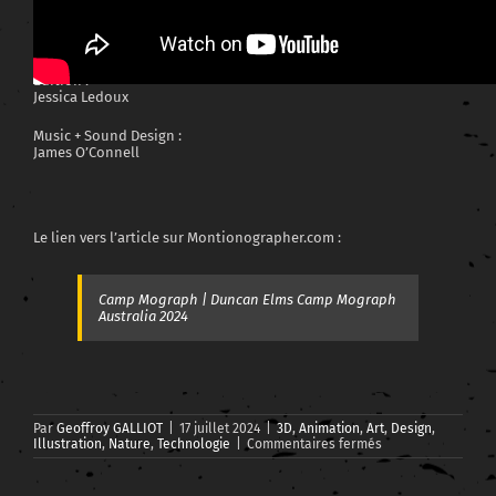
Kagkalos, Mehmet Kizilay, Mert Kizilay, Renato Marques, Daniel
Moreno, Brandon Parvini, Amando Rosales, Min Shi, Ilya
Tselyutin, Yeti Pictures (Yeti Pictures)
Edition :
Jessica Ledoux
Music + Sound Design :
James O’Connell
Le lien vers l’article sur Montionographer.com :
Camp Mograph | Duncan Elms Camp Mograph
Australia 2024
Par
Geoffroy GALLIOT
|
17 juillet 2024
|
3D
,
Animation
,
Art
,
Design
,
sur
Illustration
,
Nature
,
Technologie
|
Commentaires fermés
Magnifique
vidéo
d’animation