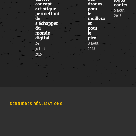
concept
drones,
contempo
artistique
pour
5 août
permettant
le
2018
de
meilleur
s’échapper
et
du
pour
monde
le
digital
pire
24
8 août
juillet
2018
2024
DERNIÈRES RÉALISATIONS