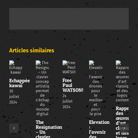
pour
le
Camp
Mograph
(14
personnes
en
3
jours
de
travail)
Articles similaires
Free
Echappée
Paul
kawaï
WATSON!
30
24
juillet
juillet
2024
2024
Rapproche
des
œuvres
The
Elevation
d’art
Resignation
:
classique
– Un
l’avenir
et des
clavier
des
logos