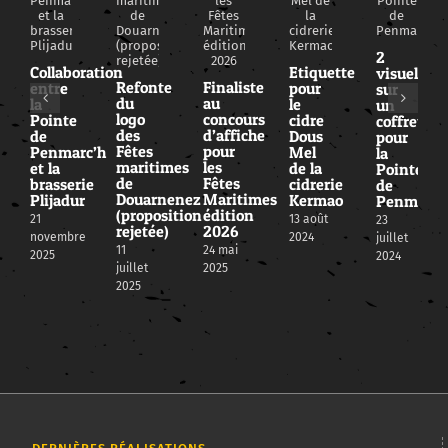
2
Collaboration
Etiquette
visuels
Refonte
Finaliste
entre
pour
sur
du
au
la
le
un
logo
concours
Pointe
cidre
coffret
des
d’affiche
de
Dous
pour
Fêtes
pour
Penmarc’h
Mel
la
maritimes
les
et la
de la
Pointe
de
Fêtes
brasserie
cidrerie
de
Douarnenez
Maritimes
Plijadur
Kermao
Penmarc’
(proposition
édition
21
13 août
23
rejetée)
2026
novembre
2024
juillet
11
24 mai
2025
2024
juillet
2025
2025