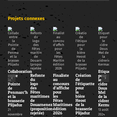
Projets connexes
Collaboration
Etiquette
Refonte
Finaliste
Création
entre
pour
du
au
de
la
le
logo
concours
l’étiquette
Pointe
cidre
des
d’affiche
pour
de
Dous
Fêtes
pour
la
Penmarc’h
Mel
maritimes
les
bière
et la
de la
de
Fêtes
Heost
brasserie
cidrerie
Douarnenez
Maritimes
de la
Plijadur
Kermao
(proposition
édition
brasserie
21
13 août
rejetée)
2026
Plijadur
novembre
2024