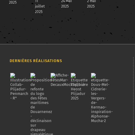
11
24 mai
2 mai
2025
juillet
2025
2025
2025
DERNIÈRES RÉALISATIONS