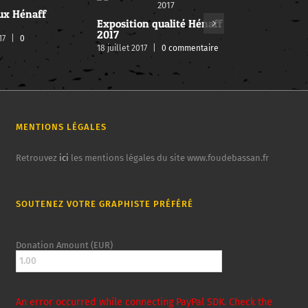
ux Hénaff
Exposition qualité Hénaff
2017
17
|
0
18 juillet 2017
|
0 commentaire
MENTIONS LÉGALES
Retrouvez
ici
les mentions légales du site www.foudebassan.fr
SOUTENEZ VOTRE GRAPHISTE PRÉFÉRÉ
Donation Amount (EUR)
An error occurred while connecting PayPal SDK. Check the