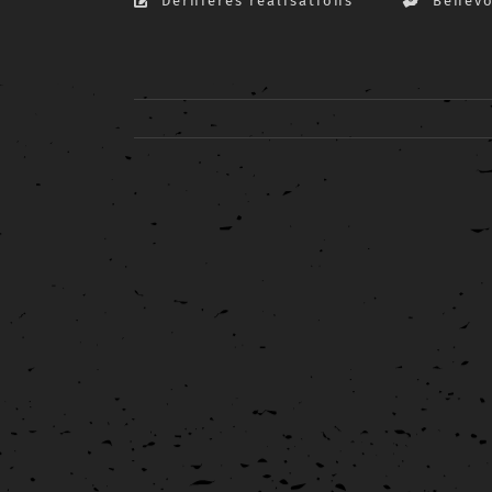
Dernières réalisations
Bénévo
View
Larger
Image