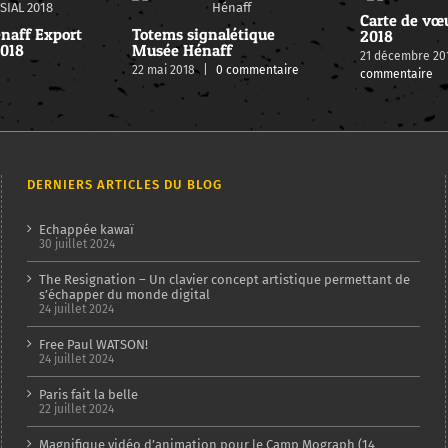
Carte de vœ
naff Export
Totems signalétique
2018
2018
Musée Hénaff
21 décembre 20
8
22 mai 2018
|
0 commentaire
commentaire
DERNIERS ARTICLES DU BLOG
Echappée kawaï
30 juillet 2024
The Resignation – Un clavier concept artistique permettant de
s’échapper du monde digital
24 juillet 2024
Free Paul WATSON!
24 juillet 2024
Paris fait la belle
22 juillet 2024
Magnifique vidéo d’animation pour le Camp Mograph (14