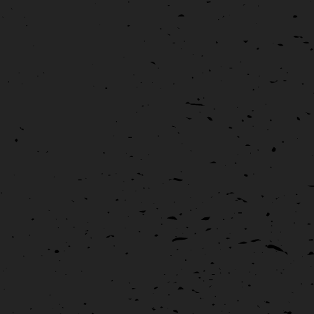
DZarts »
Affiche
Graphisme
Signalétique
Affiches et flyers pour l'exposition DZarts La mairie de
Douarnenez m'a confié la réalisation des affiches de l'exposition
"La palette DZarts" qui regroupe [...]
Exposition qualité Hénaff 2017
Hénaff
Muséographie
Réalisation de l'exposition HQE Hénaff 2017 L'entreprise Hénaff