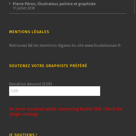
Pierre Péron, illustrateur, peintre et graphiste
17 juillet 2018
MENTIONS LÉGALES
Retrouvez
ici
les mentions légales du site www.foudebassan.fr
SOUTENEZ VOTRE GRAPHISTE PRÉFÉRÉ
Donation Amount (EUR)
An error occurred while connecting PayPal SDK. Check the
plugin settings.
JE SOUTIENS !