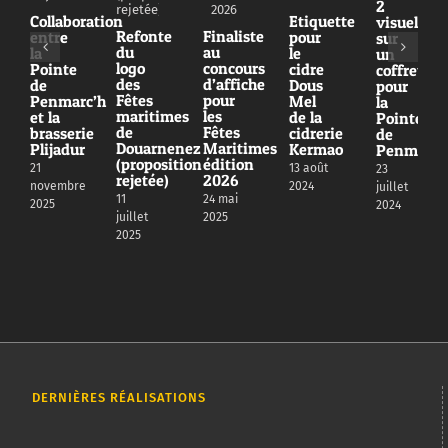
2
Collaboration
Etiquette
visuels
Refonte
Finaliste
entre
pour
sur
du
au
la
le
un
logo
concours
Pointe
cidre
coffret
des
d’affiche
de
Dous
pour
Fêtes
pour
Penmarc’h
Mel
la
maritimes
les
et la
de la
Pointe
de
Fêtes
brasserie
cidrerie
de
Douarnenez
Maritimes
Plijadur
Kermao
Penmarc’
(proposition
édition
21
13 août
23
rejetée)
2026
novembre
2024
juillet
11
24 mai
2025
2024
juillet
2025
2025
DERNIÈRES RÉALISATIONS