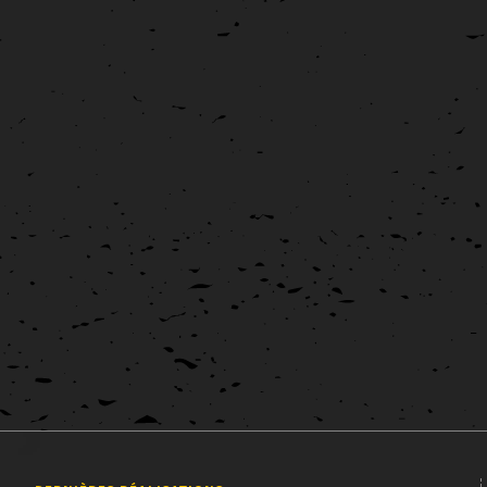
Signalétique véhicule pour Hénaff
Hénaff
Signalétique véhicule
L'entreprise Hénaff m'a fait confiance pour la réalisation d'une
signalétique sur véhicule utilitaire afin de promouvoir les
produits de la gamme Hénaff Sélection. [...]