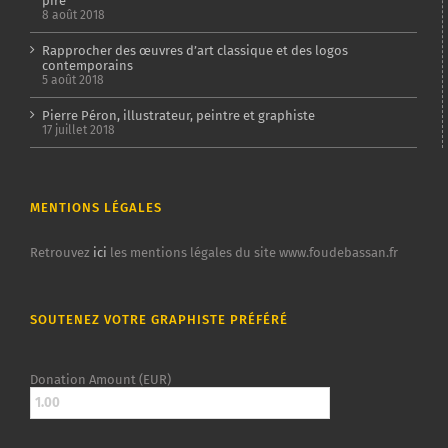
pire
8 août 2018
Rapprocher des œuvres d’art classique et des logos
contemporains
5 août 2018
Pierre Péron, illustrateur, peintre et graphiste
17 juillet 2018
MENTIONS LÉGALES
Retrouvez
ici
les mentions légales du site www.foudebassan.fr
SOUTENEZ VOTRE GRAPHISTE PRÉFÉRÉ
Donation Amount (EUR)