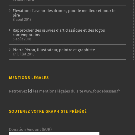
15 mars 2024
Elevation : l’avenir des drones, pour le meilleur et pour le
pire
8 août 2018
Rapprocher des œuvres d’art classique et des logos
contemporains
5 août 2018
Pierre Péron, illustrateur, peintre et graphiste
17 juillet 2018
MENTIONS LÉGALES
Retrouvez
ici
les mentions légales du site www.foudebassan.fr
SOUTENEZ VOTRE GRAPHISTE PRÉFÉRÉ
Donation Amount (EUR)