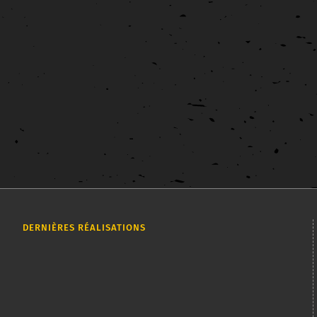
Exposition sur le réaménagement du parc
Jules Ferry à Lorient
Affiche
Graphisme
Mobilier tactile
Muséographie
Exposition sur le réaménagement du parc Jules Ferry à Lorient
J'ai été le lauréat de l'appel d'offre pour l'exposition sur le
réaménagement du [...]
DERNIÈRES RÉALISATIONS