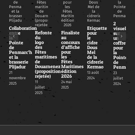
2
Collaboration
Etiquette
visuels
Refonte
Finaliste
entre
pour
sur
du
au
la
le
un
logo
concours
Pointe
cidre
coffret
des
d’affiche
de
Dous
pour
Fêtes
pour
Penmarc’h
Mel
la
maritimes
les
et la
de la
Pointe
de
Fêtes
brasserie
cidrerie
de
Douarnenez
Maritimes
Plijadur
Kermao
Penmarc’
(proposition
édition
21
13 août
23
rejetée)
2026
novembre
2024
juillet
11
24 mai
2025
2024
juillet
2025
2025