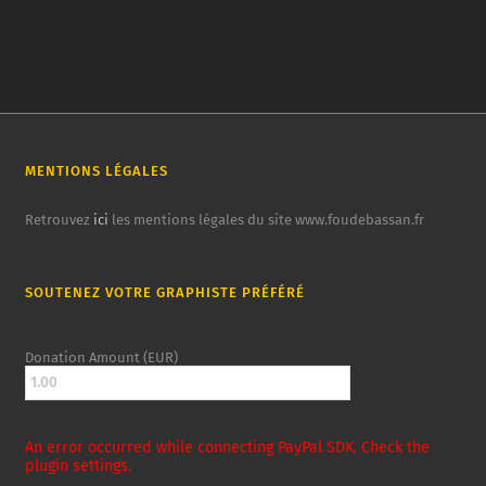
MENTIONS LÉGALES
Retrouvez
ici
les mentions légales du site www.foudebassan.fr
SOUTENEZ VOTRE GRAPHISTE PRÉFÉRÉ
Donation Amount (EUR)
An error occurred while connecting PayPal SDK. Check the
plugin settings.