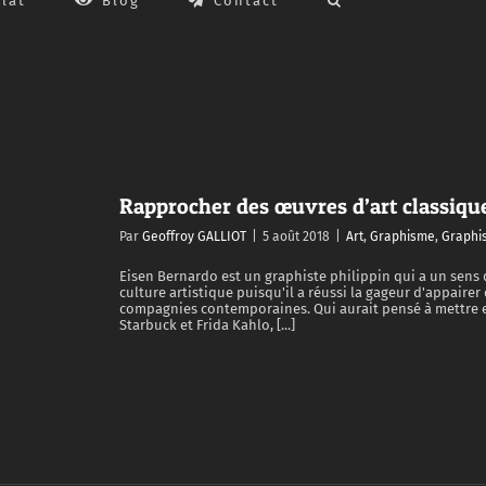
lat
Blog
Contact
Rapprocher des œuvres d’art classiqu
Par
Geoffroy GALLIOT
|
5 août 2018
|
Art
,
Graphisme
,
Graphi
Eisen Bernardo est un graphiste philippin qui a un sens 
culture artistique puisqu'il a réussi la gageur d'appaire
compagnies contemporaines. Qui aurait pensé à mettre ens
Starbuck et Frida Kahlo, [...]
os contemporains