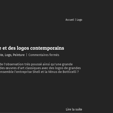
Accueil
Logo
e et des logos contemporains
sur
ste
,
Logo
,
Peinture
|
Commentaires fermés
Rapprocher
des
de l'observation très poussé ainsi qu'une grande
r des œuvres d'art classiques avec des logos de grandes
œuvres
emble l'entreprise Shell et la Vénus de Botticelli ?
d’art
classique
et
des
logos
contemporains
Lire la suite