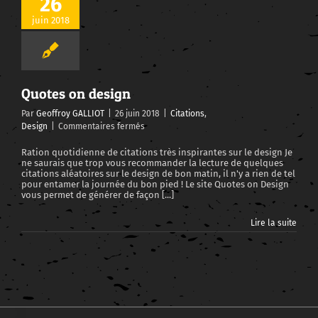
26
juin 2018
Quotes on design
Par
Geoffroy GALLIOT
|
26 juin 2018
|
Citations
,
sur
Design
|
Commentaires fermés
Quotes
on
Ration quotidienne de citations très inspirantes sur le design Je
ne saurais que trop vous recommander la lecture de quelques
design
citations aléatoires sur le design de bon matin, il n'y a rien de tel
pour entamer la journée du bon pied ! Le site Quotes on Design
vous permet de générer de façon [...]
Lire la suite