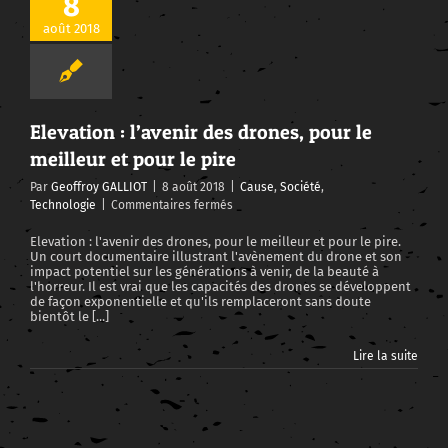
8
août 2018
Elevation : l’avenir des drones, pour le meilleur et pour le pire
Elevation : l’avenir des drones, pour le
meilleur et pour le pire
Par
Geoffroy GALLIOT
|
8 août 2018
|
Cause
,
Société
,
sur
Technologie
|
Commentaires fermés
Elevation
:
Elevation : l'avenir des drones, pour le meilleur et pour le pire.
Un court documentaire illustrant l'avènement du drone et son
l’avenir
impact potentiel sur les générations à venir, de la beauté à
des
l'horreur. Il est vrai que les capacités des drones se développent
drones,
de façon exponentielle et qu'ils remplaceront sans doute
pour
bientôt le [...]
le
meilleur
Lire la suite
et
pour
le
pire