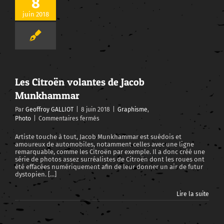
8
juin 2018
Les Citroën volantes de Jacob Munkhammar
Les Citroën volantes de Jacob
Munkhammar
Par
Geoffroy GALLIOT
|
8 juin 2018
|
Graphisme
,
sur
Photo
|
Commentaires fermés
Les
Citroën
Artiste touche à tout, Jacob Munkhammar est suédois et
amoureux de automobiles, notamment celles avec une ligne
volantes
remarquable, comme les Citroën par exemple. Il a donc créé une
de
série de photos assez surréalistes de Citroën dont les roues ont
Jacob
été effacées numériquement afin de leur donner un air de futur
Munkhammar
dystopien. [...]
Lire la suite