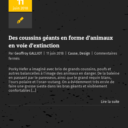
11
Des coussins géants en forme d’animaux en voie d’extinction
juin 2018
Des coussins géants en forme d’animaux
en voie d’extinction
Par
Geoffroy GALLIOT
|
11 juin 2018
|
Cause
,
Design
|
Commentaires
sur
fermés
Des
coussins
Porky Hefer a imaginé avec brio de grands coussins, poufs et
autres balancelles à l'image des animaux en danger. De la baleine
géants
en passant par le paresseux, ainsi que le grand requin blanc,
en
l'ours polaire et l'oran-outang. On a évidemment très envie de
forme
faire une grosse sieste dans les bras géants et visiblement
d’animaux
confortables [...]
en
voie
Lire la suite
d’extinction