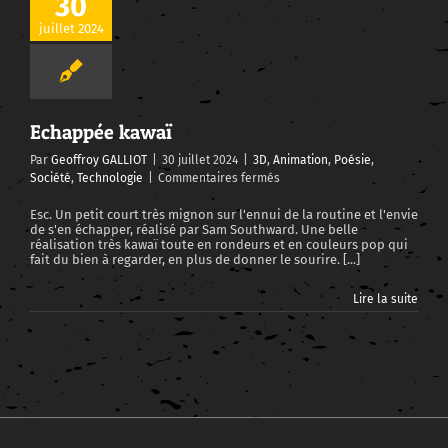
30
juillet 2024
Echappée kawaï
Par
Geoffroy GALLIOT
|
30 juillet 2024
|
3D
,
Animation
,
Poésie
,
sur
Société
,
Technologie
|
Commentaires fermés
Echappée
kawaï
Esc. Un petit court très mignon sur l'ennui de la routine et l'envie
de s'en échapper, réalisé par Sam Southward. Une belle
réalisation très kawaï toute en rondeurs et en couleurs pop qui
fait du bien à regarder, en plus de donner le sourire. [...]
Lire la suite