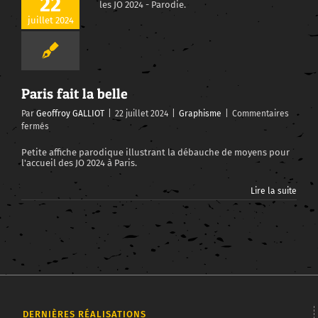
22
juillet 2024
Paris fait la belle
Par
Geoffroy GALLIOT
|
22 juillet 2024
|
Graphisme
|
Commentaires
sur
fermés
Paris
fait
Petite affiche parodique illustrant la débauche de moyens pour
l'accueil des JO 2024 à Paris.
la
belle
Lire la suite
DERNIÈRES RÉALISATIONS