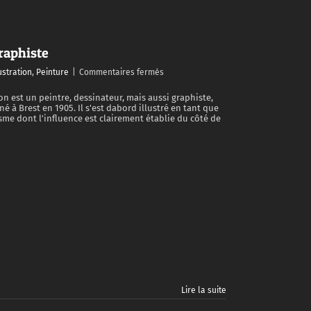
graphiste
sur
ustration
,
Peinture
|
Commentaires fermés
Pierre
Péron,
ron est un peintre, dessinateur, mais aussi graphiste,
 né à Brest en 1905. Il s'est dabord illustré en tant que
illustrateur,
sme dont l'influence est clairement établie du côté de
peintre
et
graphiste
Lire la suite