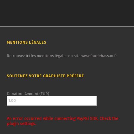
MENTIONS LÉGALES
Retrouvez
ici
les mentions légales du site www.foudebassan.fr
SOUTENEZ VOTRE GRAPHISTE PRÉFÉRÉ
Donation Amount (EUR)
An error occurred while connecting PayPal SDK. Check the
plugin settings.