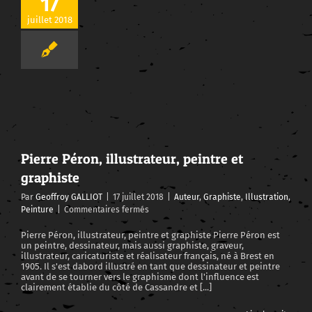
17
juillet 2018
Pierre Péron, illustrateur, peintre et graphiste
Pierre Péron, illustrateur, peintre et
graphiste
Par
Geoffroy GALLIOT
|
17 juillet 2018
|
Auteur
,
Graphiste
,
Illustration
,
sur
Peinture
|
Commentaires fermés
Pierre
Péron,
Pierre Péron, illustrateur, peintre et graphiste Pierre Péron est
un peintre, dessinateur, mais aussi graphiste, graveur,
illustrateur,
illustrateur, caricaturiste et réalisateur français, né à Brest en
peintre
1905. Il s'est dabord illustré en tant que dessinateur et peintre
et
avant de se tourner vers le graphisme dont l'influence est
graphiste
clairement établie du côté de Cassandre et [...]