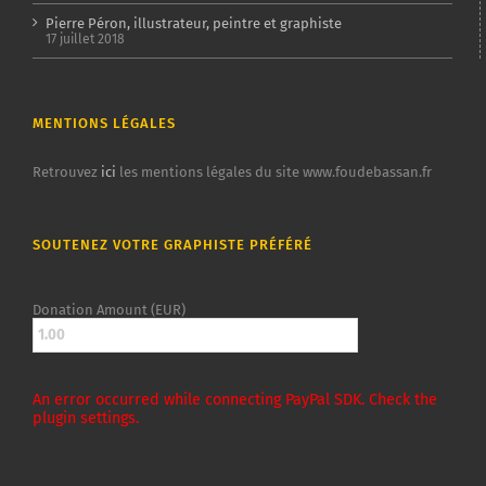
Pierre Péron, illustrateur, peintre et graphiste
17 juillet 2018
MENTIONS LÉGALES
Retrouvez
ici
les mentions légales du site www.foudebassan.fr
SOUTENEZ VOTRE GRAPHISTE PRÉFÉRÉ
Donation Amount (EUR)
An error occurred while connecting PayPal SDK. Check the
plugin settings.