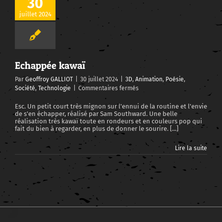
30
juillet 2024
Echappée kawaï
Par
Geoffroy GALLIOT
|
30 juillet 2024
|
3D
,
Animation
,
Poésie
,
sur
Société
,
Technologie
|
Commentaires fermés
Echappée
kawaï
Esc. Un petit court très mignon sur l'ennui de la routine et l'envie
de s'en échapper, réalisé par Sam Southward. Une belle
réalisation très kawaï toute en rondeurs et en couleurs pop qui
fait du bien à regarder, en plus de donner le sourire. [...]
Lire la suite