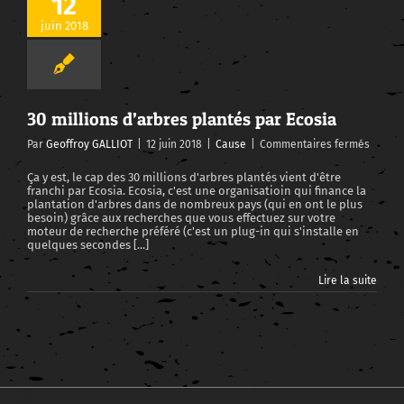
12
juin 2018
30 millions d’arbres plantés par Ecosia
30 millions d’arbres plantés par Ecosia
sur
Par
Geoffroy GALLIOT
|
12 juin 2018
|
Cause
|
Commentaires fermés
30
million
Ça y est, le cap des 30 millions d'arbres plantés vient d'être
franchi par Ecosia. Ecosia, c'est une organisatioin qui finance la
d’arbr
plantation d'arbres dans de nombreux pays (qui en ont le plus
planté
besoin) grâce aux recherches que vous effectuez sur votre
par
moteur de recherche préféré (c'est un plug-in qui s'installe en
Ecosia
quelques secondes [...]
Lire la suite