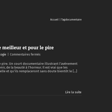
Accueil
Tag:
documentaire
e meilleur et pour le pire
sur
logie
|
Commentaires fermés
Elevation
:
 le pire. Un court documentaire illustrant l'avènement
r, de la beauté à l'horreur. Il est vrai que les
l’avenir
e et qu'ils remplaceront sans doute bientôt le [...]
des
drones,
pour
le
meilleur
Lire la suite
et
pour
le
pire