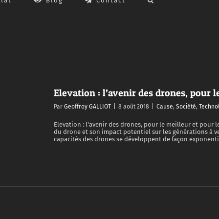
lat
Blog
Contact
Elevation : l’avenir des drones, pour l
Par
Geoffroy GALLIOT
|
8 août 2018
|
Cause
,
Société
,
Techno
Elevation : l'avenir des drones, pour le meilleur et pour
du drone et son impact potentiel sur les générations à veni
 le pire
capacités des drones se développent de façon exponentiell