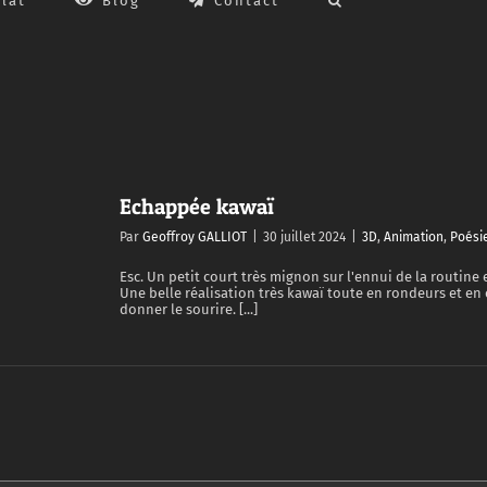
lat
Blog
Contact
Echappée kawaï
Par
Geoffroy GALLIOT
|
30 juillet 2024
|
3D
,
Animation
,
Poési
Esc. Un petit court très mignon sur l'ennui de la routine
Une belle réalisation très kawaï toute en rondeurs et en 
donner le sourire. [...]