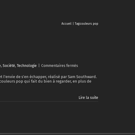
Accueil
Tag:
couleurs pop
sur
e
,
Société
,
Technologie
|
Commentaires fermés
Echappée
kawaï
 et l'envie de s'en échapper, réalisé par Sam Southward.
couleurs pop qui fait du bien à regarder, en plus de
Lire la suite