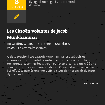
8
Les Citroën volantes de Jacob Munkhammar
juin 2018
Les Citroën volantes de Jacob
Munkhammar
Par
Geoffroy GALLIOT
|
8 juin 2018
|
Graphisme
,
sur
Photo
|
Commentaires fermés
Les
Citroën
Artiste touche à tout, Jacob Munkhammar est suédois et
amoureux de automobiles, notamment celles avec une ligne
volantes
remarquable, comme les Citroën par exemple. Il a donc créé une
de
série de photos assez surréalistes de Citroën dont les roues ont
Jacob
été effacées numériquement afin de leur donner un air de futur
Munkhammar
dystopien. [...]
Lire la suite