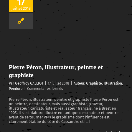
17
juillet 2018
Pierre Péron, illustrateur, peintre et graphiste
Pierre Péron, illustrateur, peintre et
graphiste
Par
Geoffroy GALLIOT
|
17 juillet 2018
|
Auteur
,
Graphiste
,
Illustration
,
sur
Peinture
|
Commentaires fermés
Pierre
Péron,
Pierre Péron, illustrateur, peintre et graphiste Pierre Péron est
un peintre, dessinateur, mais aussi graphiste, graveur,
illustrateur,
illustrateur, caricaturiste et réalisateur français, né à Brest en
peintre
1905. Il s'est dabord illustré en tant que dessinateur et peintre
et
avant de se tourner vers le graphisme dont l'influence est
graphiste
clairement établie du côté de Cassandre et [...]