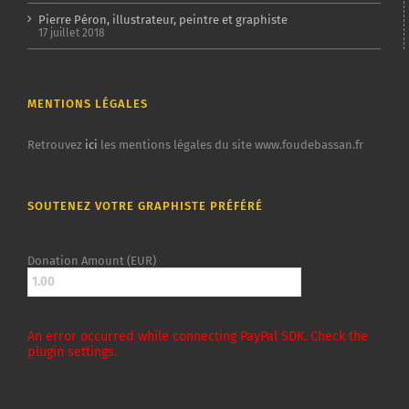
Pierre Péron, illustrateur, peintre et graphiste
17 juillet 2018
MENTIONS LÉGALES
Retrouvez
ici
les mentions légales du site www.foudebassan.fr
SOUTENEZ VOTRE GRAPHISTE PRÉFÉRÉ
Donation Amount (EUR)
An error occurred while connecting PayPal SDK. Check the
plugin settings.