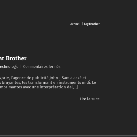
Accueil
Tag:
Brother
r Brother
sur
Technologie
|
Commentaires fermés
Orchestre
symphonique
gorie, l'agence de publicité John + Sam a acké et
 bruyantes, les transformant en instruments midi. Le
numérique
mprimantes avec une interprétation de [...]
par
Brother
Lire la suite