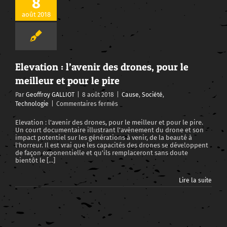
8
août 2018
Elevation : l’avenir des drones, pour le meilleur et pour le pire
Elevation : l’avenir des drones, pour le
meilleur et pour le pire
Par
Geoffroy GALLIOT
|
8 août 2018
|
Cause
,
Société
,
sur
Technologie
|
Commentaires fermés
Elevation
:
Elevation : l'avenir des drones, pour le meilleur et pour le pire.
Un court documentaire illustrant l'avènement du drone et son
l’avenir
impact potentiel sur les générations à venir, de la beauté à
des
l'horreur. Il est vrai que les capacités des drones se développent
drones,
de façon exponentielle et qu'ils remplaceront sans doute
pour
bientôt le [...]
le
meilleur
Lire la suite
et
pour
le
pire