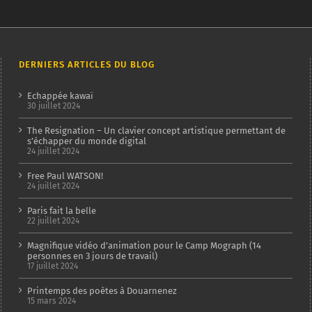
3
jours
de
travail)
DERNIERS ARTICLES DU BLOG
Echappée kawaï
30 juillet 2024
The Resignation – Un clavier concept artistique permettant de
s’échapper du monde digital
24 juillet 2024
Free Paul WATSON!
24 juillet 2024
Paris fait la belle
22 juillet 2024
Magnifique vidéo d’animation pour le Camp Mograph (14
personnes en 3 jours de travail)
17 juillet 2024
Printemps des poètes à Douarnenez
15 mars 2024