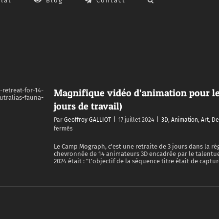
lat
Blog
Contact
Magnifique vidéo d’animation pour l
jours de travail)
Par
Geoffroy GALLIOT
|
17 juillet 2024
|
3D
,
Animation
,
Art
,
De
sur
fermés
Magnifique
vidéo
Le Camp Mograph, c'est une retraite de 3 jours dans la r
chevronnée de 14 animateurs 3D encadrée par le talentue
d’animation
2024 était : "L’objectif de la séquence titre était de capture
pour
le
Camp
Mograph
(14
personnes
en