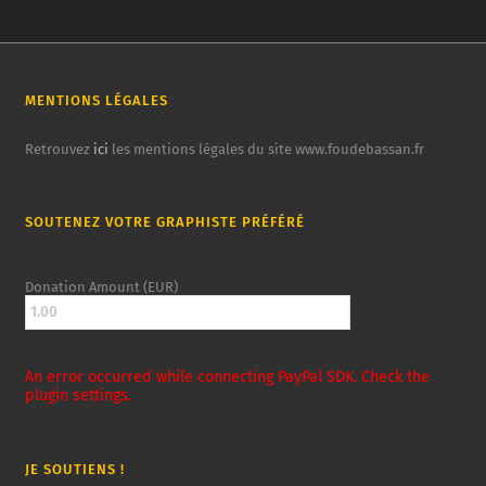
MENTIONS LÉGALES
Retrouvez
ici
les mentions légales du site www.foudebassan.fr
SOUTENEZ VOTRE GRAPHISTE PRÉFÉRÉ
Donation Amount (EUR)
An error occurred while connecting PayPal SDK. Check the
plugin settings.
JE SOUTIENS !