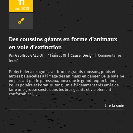
11
Des coussins géants en forme d’animaux en voie d’extinction
juin 2018
Des coussins géants en forme d’animaux
en voie d’extinction
Par
Geoffroy GALLIOT
|
11 juin 2018
|
Cause
,
Design
|
Commentaires
sur
fermés
Des
coussins
Porky Hefer a imaginé avec brio de grands coussins, poufs et
autres balancelles à l'image des animaux en danger. De la baleine
géants
en passant par le paresseux, ainsi que le grand requin blanc,
en
l'ours polaire et l'oran-outang. On a évidemment très envie de
forme
faire une grosse sieste dans les bras géants et visiblement
d’animaux
confortables [...]
en
voie
Lire la suite
d’extinction