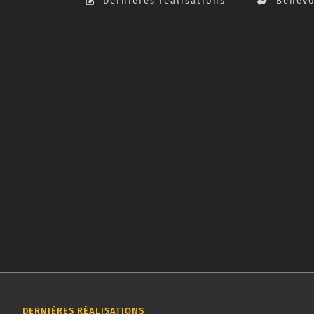
Dernières réalisations
Bénévo
Campagne DouarnVenez
Affiche
Graphisme
La ville de Douarnenez a lancé un appel d'offre propos
aux artistes locaux de créer un visuel pour la campagn
touristique DouarnVenez
DERNIÈRES RÉALISATIONS