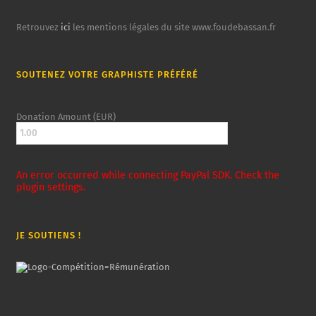
Retrouvez
ici
les mentions légales du site www.foudebassan.fr
SOUTENEZ VOTRE GRAPHISTE PRÉFÉRÉ
Donation Amount (EUR)
An error occurred while connecting PayPal SDK. Check the
plugin settings.
JE SOUTIENS !