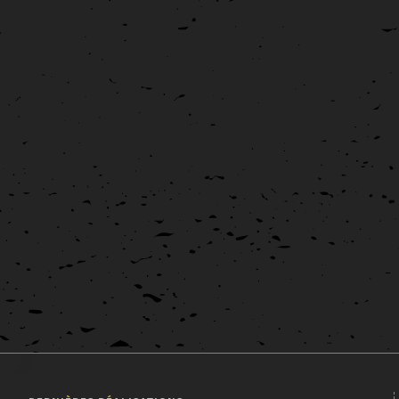
Campagne DouarnVenez
Affiche
Graphisme
La ville de Douarnenez a lancé un appel d'offre proposant aux
artistes locaux de créer un visuel pour la campagne touristique
DouarnVenez