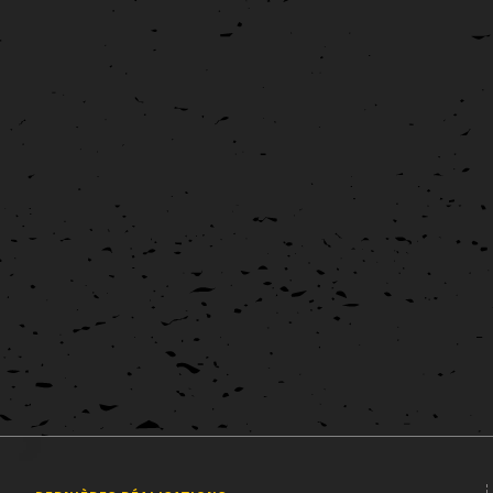
Palette DzArts 2020
Affiche
Graphisme
La mairie de Douarnenz m'a renouvelé sa confiance pour la
réalisation de la communication visuelle pour l'exposition
Palette DzArts 2020, regroupant 40 artistes et [...]