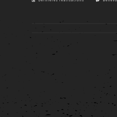
Dernières réalisations
Bénévo
View
Larger
Image