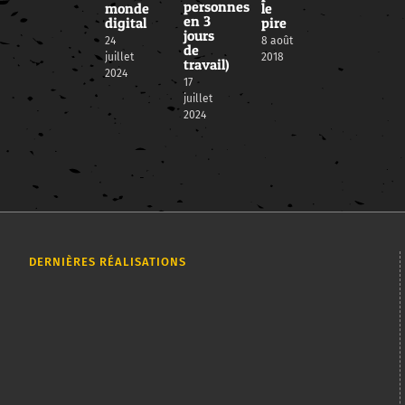
personnes
monde
le
en 3
digital
pire
jours
24
8 août
de
juillet
2018
travail)
2024
17
juillet
2024
DERNIÈRES RÉALISATIONS