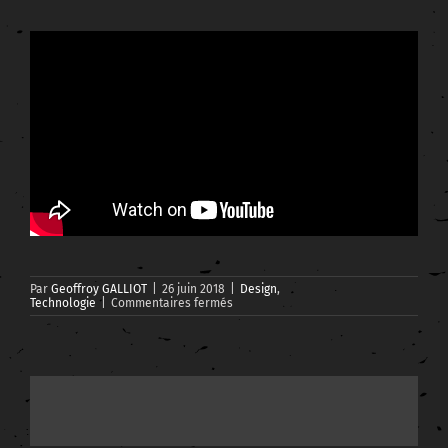
Par
Geoffroy GALLIOT
|
26 juin 2018
|
Design
,
sur
Technologie
|
Commentaires fermés
SmartDesk
de
Cemtrex
:
le
bureau
du
futur