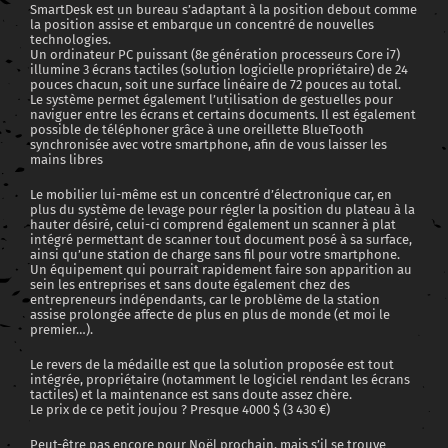
SmartDesk est un bureau s’adaptant à la position debout comme
la position assise et embarque un concentré de nouvelles
technologies.
Un ordinateur PC puissant (8e génération processeurs Core i7)
illumine 3 écrans tactiles (solution logicielle propriétaire) de 24
pouces chacun, soit une surface linéaire de 72 pouces au total.
Le système permet également l’utilisation de gestuelles pour
naviguer entre les écrans et certains documents. Il est également
possible de téléphoner grâce à une oreillette BlueTooth
synchronisée avec votre smartphone, afin de vous laisser les
mains libres
Le mobilier lui-même est un concentré d’électronique car, en
plus du système de levage pour régler la position du plateau à la
hauter désiré, celui-ci comprend également un scanner à plat
intégré permettant de scanner tout document posé à sa surface,
ainsi qu’une station de charge sans fil pour votre smartphone.
Un équipement qui pourrait rapidement faire son apparition au
sein les entreprises et sans doute également chez des
entrepreneurs indépendants, car le problème de la station
assise prolongée affecte de plus en plus de monde (et moi le
premier…).
Le revers de la médaille est que la solution proposée est tout
intégrée, propriétaire (notamment le logiciel rendant les écrans
tactiles) et la maintenance est sans doute assez chère.
Le prix de ce petit joujou ? Presque 4000 $ (3 430 €)
Peut-être pas encore pour Noël prochain, mais s’il se trouve