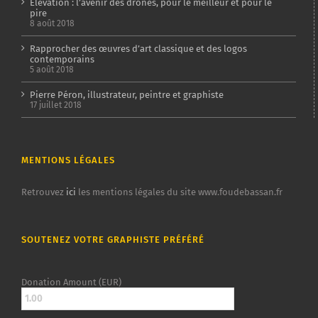
Elevation : l’avenir des drones, pour le meilleur et pour le
pire
8 août 2018
Rapprocher des œuvres d’art classique et des logos
contemporains
5 août 2018
Pierre Péron, illustrateur, peintre et graphiste
17 juillet 2018
MENTIONS LÉGALES
Retrouvez
ici
les mentions légales du site www.foudebassan.fr
SOUTENEZ VOTRE GRAPHISTE PRÉFÉRÉ
Donation Amount (EUR)