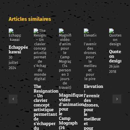
Articles similaires
Echappée
Quotes
kawaï
on
30
design
juillet
26 juin
2024
2018
The
Elevation
Resignation
:
Magnifique
– Un
l’avenir
vidéo
clavier
des
d’animation
concept
drones,
pour
artistique
pour
le
permettant
le
Camp
de
meilleur
Mograph
s’échapper
et
(14
du
pour